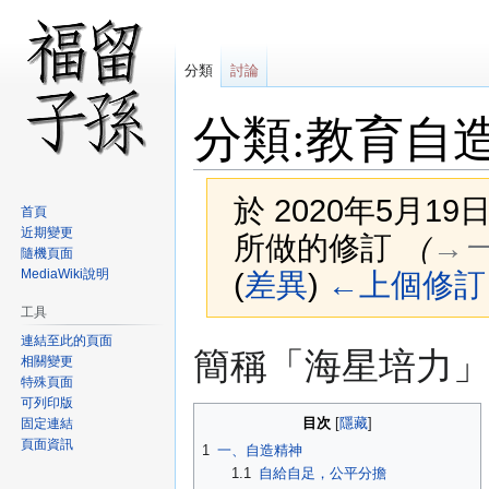
分類
討論
分類:教育自
於 2020年5月19日 
首頁
近期變更
所做的修訂
（
→‎
隨機頁面
MediaWiki說明
(
差異
)
←上個修訂
工具
連結至此的頁面
跳
跳
簡稱「海星培力
相關變更
至
至
特殊頁面
導
搜
可列印版
覽
尋
目次
固定連結
頁面資訊
1
一、自造精神
1.1
自給自足，公平分擔