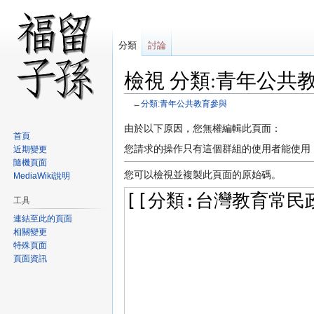
分類
討論
檢視 分類:青年公共
←
分類:青年公共教育參與
跳
跳
由於以下原因，您無權編輯此頁面：
首頁
至
至
您請求的操作只有這個群組的使用者能使用
近期變更
導
搜
隨機頁面
覽
尋
您可以檢視並複製此頁面的原始碼。
MediaWiki說明
工具
連結至此的頁面
相關變更
特殊頁面
頁面資訊