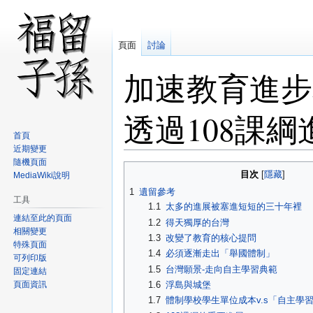
頁面
討論
加速教育進步
透過108課
首頁
近期變更
隨機頁面
跳
跳
目次
MediaWiki說明
至
至
1
遺留參考
導
搜
工具
1.1
太多的進展被塞進短短的三十年裡
覽
尋
連結至此的頁面
1.2
得天獨厚的台灣
相關變更
1.3
改變了教育的核心提問
特殊頁面
1.4
必須逐漸走出「舉國體制」
可列印版
1.5
台灣願景-走向自主學習典範
固定連結
頁面資訊
1.6
浮島與城堡
1.7
體制學校學生單位成本v.s「自主學