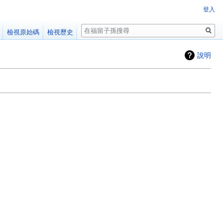
登入
搜
檢視原始碼
檢視歷史
尋
說明