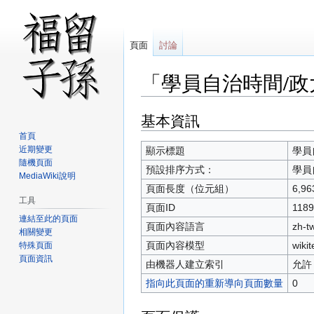
頁面
討論
「學員自治時間/
基本資訊
跳
跳
至
至
首頁
導
搜
近期變更
顯示標題
學員
隨機頁面
覽
尋
預設排序方式：
學員
MediaWiki說明
頁面長度（位元組）
6,96
工具
頁面ID
1189
連結至此的頁面
頁面內容語言
zh-
相關變更
頁面內容模型
wikit
特殊頁面
頁面資訊
由機器人建立索引
允許
指向此頁面的重新導向頁面數量
0