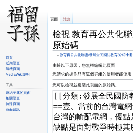
頁面
討論
檢視 教育再公共化聯
原始碼
←
教育再公共化聯盟/發展全民國防教育/介紹小冊
首頁
近期變更
跳
跳
由於以下原因，您無權編輯此頁面：
隨機頁面
至
至
您請求的操作只有這個群組的使用者能使用
MediaWiki說明
導
搜
覽
尋
您可以檢視並複製此頁面的原始碼。
工具
連結至此的頁面
相關變更
特殊頁面
頁面資訊