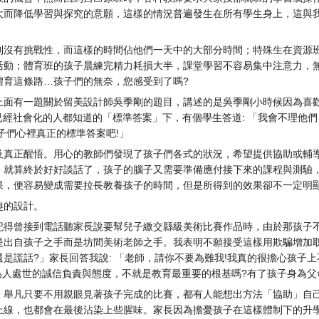
大而降低學習與探究的意願，這樣的情況普遍發生在所有學生身上，這與
到沒有挑戰性，而這樣的時間佔他們一天中的大部分時間；特殊生在資源
活動；體育班的孩子晨練完精力耗損大半，課堂學習不容易集中注意力，
體育這條路…孩子們的無奈，您感受到了嗎?
上面有一題關於留美設計師吳季剛的題目，講述的是吳季剛小時候因為喜歡
已經社會化的人都知道的「標準答案」下，有個學生答道: 「我會不理他
子們心裡真正的標準答案吧!」
及真正醒悟。用心的教師們發現了孩子們各式的狀況，希望提供協助或輔
。就算終於好好談話了，孩子的腦子又需要準備應付接下來的課程與測驗
果，便容易變成需要拉長教養孩子的時間，但是所得到的效果卻不一定明
趣的設計。
記得曾接到電話聽家長說要幫兒子繳交縣級美術比賽作品時，由於那孩子
是出自孩子之手而是坊間美術老師之手。我表明不願接受這樣用欺騙增加取
是謊話?」家長回答我說: 「老師，請你不要為難我!我真的很擔心孩子
 為人處世的誠信負責與態度，不就是教育最重要的根基嗎?有了孩子身為
，舉凡只要不用親眼見著孩子完成的比賽，都有人能想出方法「協助」自
上線，也都會在最後沾染上些腥味。家長因為擔憂孩子在這樣體制下的升