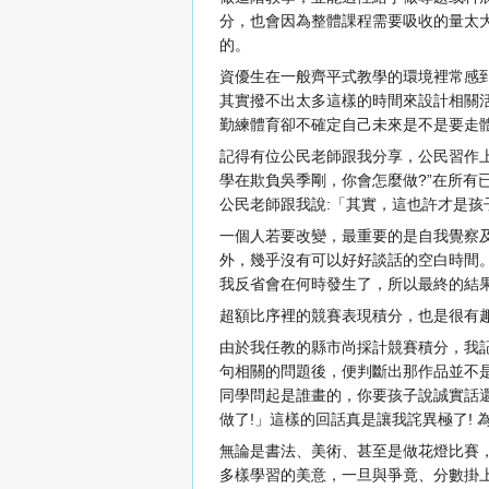
分，也會因為整體課程需要吸收的量太
的。
資優生在一般齊平式教學的環境裡常感
其實撥不出太多這樣的時間來設計相關
勤練體育卻不確定自己未來是不是要走
記得有位公民老師跟我分享，公民習作
學在欺負吳季剛，你會怎麼做?”在所有
公民老師跟我說:「其實，這也許才是孩
一個人若要改變，最重要的是自我覺察
外，幾乎沒有可以好好談話的空白時間
我反省會在何時發生了，所以最終的結
超額比序裡的競賽表現積分，也是很有
由於我任教的縣市尚採計競賽積分，我
句相關的問題後，便判斷出那作品並不
同學問起是誰畫的，你要孩子說誠實話還
做了!」這樣的回話真是讓我詫異極了!
無論是書法、美術、甚至是做花燈比賽
多樣學習的美意，一旦與爭竟、分數掛