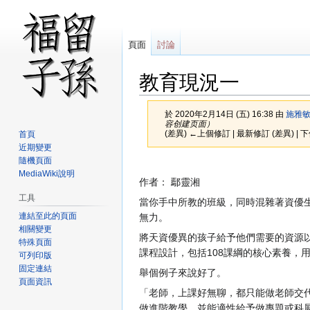
頁面
討論
教育現況一
於 2020年2月14日 (五) 16:38 由
施雅
容创建页面）
(差異) ←上個修訂 | 最新修訂 (差異) | 
首頁
近期變更
隨機頁面
跳
跳
MediaWiki說明
至
至
作者： 鄢靈湘
導
搜
工具
當你手中所教的班級，同時混雜著資優
覽
尋
連結至此的頁面
無力。
相關變更
將天資優異的孩子給予他們需要的資源
特殊頁面
課程設計，包括108課綱的核心素養，
可列印版
固定連結
舉個例子來說好了。
頁面資訊
「老師，上課好無聊，都只能做老師交
做進階教學，並能適性給予做專題或科