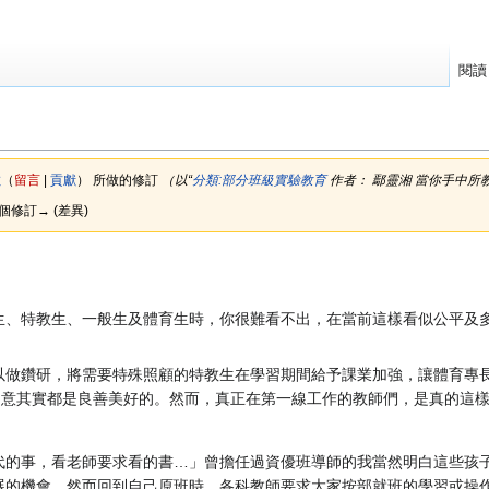
閱讀
敏
（
留言
|
貢獻
）
所做的修訂
（以“
分類:部分班級實驗教育
作者： 鄢靈湘 當你手中所
下個修訂→ (差異)
生、特教生、一般生及體育生時，你很難看不出，在當前這樣看似公平及
以做鑽研，將需要特殊照顧的特教生在學習期間給予課業加強，讓體育專
用意其實都是良善美好的。然而，真正在第一線工作的教師們，是真的這樣
代的事，看老師要求看的書…」曾擔任過資優班導師的我當然明白這些孩子
展的機會，然而回到自己原班時，各科教師要求大家按部就班的學習或操