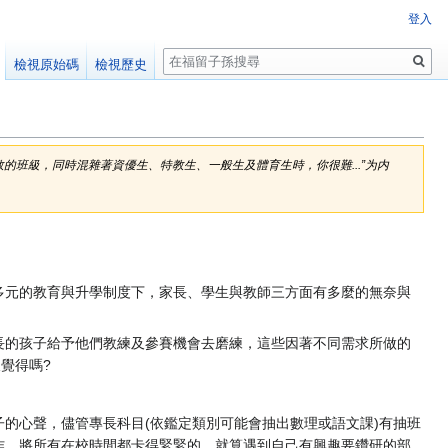
登入
搜
檢視原始碼
檢視歷史
尋
教的班級，同時混雜著資優生、特教生、一般生及體育生時，你很難...”为内
多元的教育與升學制度下，家長、學生與教師三方面有多麼的無奈與
長的孩子給予他們教練及參賽機會去磨練，這些因著不同需求所做的
覺得嗎?
的心聲，儘管專長科目(依鑑定類別可能會抽出數理或語文課)有抽班
作，將所有在校時間都卡得緊緊的，就算遇到自己有興趣要鑽研的部