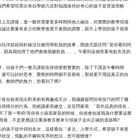
我們希望培育出有自學能力且對知識保持好奇心的孩子是背道而馳
班上完課後，進一般班需要更多時間與他人融合，但實際的教學現場
無論比賽量有多少但教學進度不會因此調整，跟不上學習的孩子就算
玩洋娃娃與針線活兒被同學欺負的故事，開放式題目問:”若你看到同
們，因為我怕理了他們會換我被欺負……」乍看到這個答案有點失笑的
導，但孩子們一整天課程安排得密密實實的，除了下課及午餐時間
，連可以好好思考、覺察的時間都不容易有，那就更不用說真正的自
顯。教師們的無力，您看到了嗎?
不曾在校表現出對美術有興趣或天分，我滿腹疑問但有技巧的問了幾
得積分的行為，拒絕讓家長繳交，並且問家長: 「若作品真的得名，
上不了第一學府!等你有小孩當家長的時候，你就會知道我為什麼要這麼
父母後，不是更應該注重身教言教來引領孩子走向正確的道路嗎?
己的孩子從中得到名次，這樣看似「多元」入學方式，希望孩子有更
學狀況，慌亂的手腳與失序的想法，您可能體會?