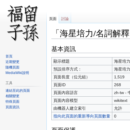
頁面
討論
「海星培力/名詞解
基本資訊
跳
跳
至
至
首頁
導
搜
顯示標題
海星培力
近期變更
覽
尋
隨機頁面
預設排序方式：
海星培力
MediaWiki說明
頁面長度（位元組）
1,519
工具
頁面ID
268
連結至此的頁面
頁面內容語言
zh-tw 
相關變更
頁面內容模型
wikitext
特殊頁面
頁面資訊
由機器人建立索引
允許
指向此頁面的重新導向頁面數量
0