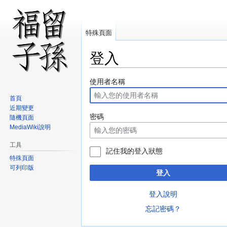
特殊頁面
登入
跳
跳
使用者名稱
至
至
首頁
導
搜
近期變更
覽
尋
密碼
隨機頁面
MediaWiki說明
工具
記住我的登入狀態
特殊頁面
可列印版
登入
登入說明
忘記密碼？