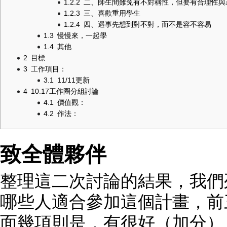
1.2.2
二、師生間難免有不對稱性，但要有合理性與
1.2.3
三、喜歡重用學生
1.2.4
四、遇事先想到對不對，而不是容不容易
1.3
慢慢來，一起學
1.4
其他
2
目標
3
工作項目：
3.1
11/11更新
4
10.17工作圈分組討論
4.1
價值觀：
4.2
作法：
致全體夥伴
整理這二次討論的結果，我們
哪些人適合參加這個計畫，前
面幾項則是，有很好（加分）