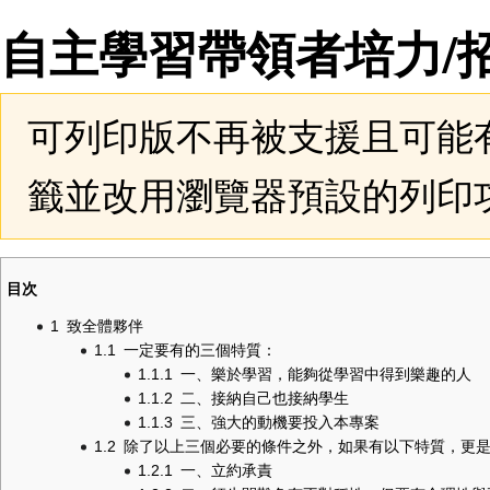
自主學習帶領者培力/
跳
跳
可列印版不再被支援且可能
至
至
導
搜
覽
尋
籤並改用瀏覽器預設的列印
目次
1
致全體夥伴
1.1
一定要有的三個特質：
1.1.1
一、樂於學習，能夠從學習中得到樂趣的人
1.1.2
二、接納自己也接納學生
1.1.3
三、強大的動機要投入本專案
1.2
除了以上三個必要的條件之外，如果有以下特質，更
1.2.1
一、立約承責