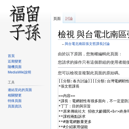
頁面
討論
檢視 與台電北南區
←
與台電北南區張文哲課長討論
跳
跳
由於以下原因，您無權編輯此頁面：
首頁
至
至
近期變更
您請求的操作只有這個群組的使用者能
導
搜
隨機頁面
覽
尋
MediaWiki說明
您可以檢視並複製此頁面的原始碼。
工具
連結至此的頁面
相關變更
特殊頁面
頁面資訊