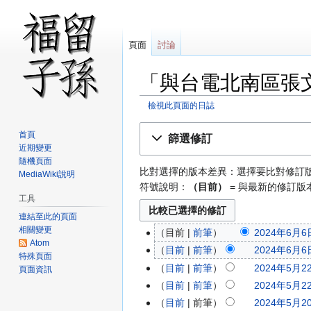
頁面
討論
「與台電北南區張
檢視此頁面的日誌
跳
跳
首頁
篩選修訂
至
至
近期變更
導
搜
隨機頁面
比對選擇的版本差異：選擇要比對修訂
覽
尋
MediaWiki說明
符號說明：
（目前）
= 與最新的修訂版
工具
連結至此的頁面
相關變更
目前
前筆
2024年6月6日
Atom
目前
前筆
2024年6月6日
特殊頁面
目前
前筆
2024年5月22
頁面資訊
目前
前筆
2024年5月22
目前
前筆
2024年5月20