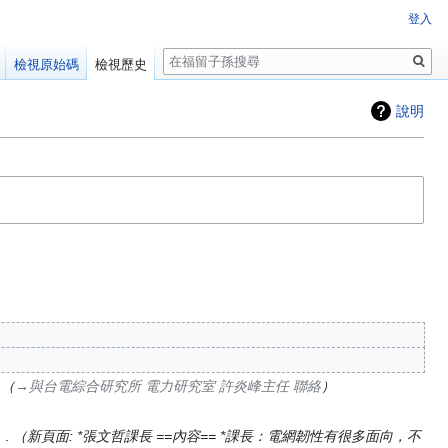
登入
搜
檢視原始碼
檢視歷史
尋
說明
→‎與台電綜合研究所 電力研究室 許炎峰主任 聯絡
新頁面: *張文哲課長 ==內容== *課長：電網韌性有很多面向，不