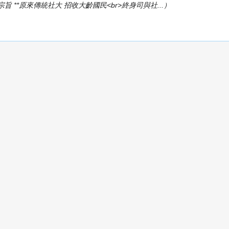
 **原來傳統社大 招收大齡國民<br>終身司與社...