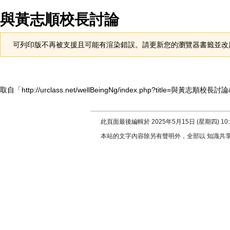
與黃志順校長討論
跳
跳
可列印版不再被支援且可能有渲染錯誤。請更新您的瀏覽器書籤並改
至
至
導
搜
覽
尋
取自「
http://urclass.net/wellBeingNg/index.php?title=與黃志順校長討論
此頁面最後編輯於 2025年5月15日 (星期四) 10:
本站的文字內容除另有聲明外，全部以
知識共享