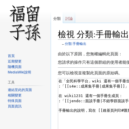
分類
討論
檢視 分類:手冊輸出
←
分類:手冊輸出
跳
跳
由於以下原因，您無權編輯此頁面：
首頁
至
至
近期變更
您請求的操作只有這個群組的使用者能
導
搜
隨機頁面
覽
尋
MediaWiki說明
您可以檢視並複製此頁面的原始碼。
工具
連結至此的頁面
相關變更
特殊頁面
頁面資訊