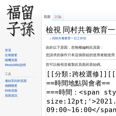
頁面
討論
檢視 同村共養教育一
←
同村共養教育一日工作坊
跳
跳
由於以下原因，您無權編輯此頁面：
首頁
至
至
您請求的操作只有這個群組的使用者能使用
近期變更
導
搜
隨機頁面
覽
尋
您可以檢視並複製此頁面的原始碼。
MediaWiki說明
工具
連結至此的頁面
相關變更
特殊頁面
頁面資訊