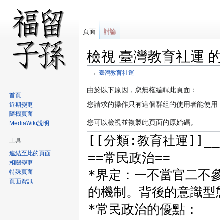
頁面
討論
檢視 臺灣教育社運 
←
臺灣教育社運
跳
跳
由於以下原因，您無權編輯此頁面：
首頁
至
至
您請求的操作只有這個群組的使用者能使用
近期變更
導
搜
隨機頁面
覽
尋
您可以檢視並複製此頁面的原始碼。
MediaWiki說明
工具
連結至此的頁面
相關變更
特殊頁面
頁面資訊