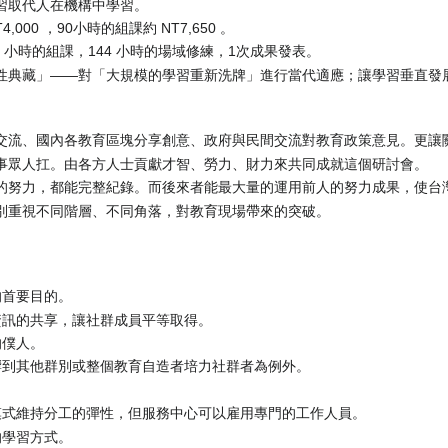
習取代人在機構中學習。
00 ，90小時的組課約 NT7,650 。
 小時的組課，144 小時的場域修練，1次成果發表。
性典藏」——對「大規模的學習重新洗牌」進行當代適應；讓學習垂直發
交流、國內各教育區塊分享創意、政府與民間交流對教育政策意見。更讓
事眾人扛。由各方人士貢獻才智、勞力、財力來共同成就這個研討會。
的努力，都能完整紀錄。而後來者能最大量的運用前人的努力成果，使台
別重視不同階層、不同角落，對教育現場帶來的突破。
的首要目的。
資訊的共享，讓社群成員平等取得。
的僕人。
響到其他群別或整個教育自造者培力社群者為例外。
。
模式維持分工的彈性，但服務中心可以雇用專門的工作人員。
的學習方式。