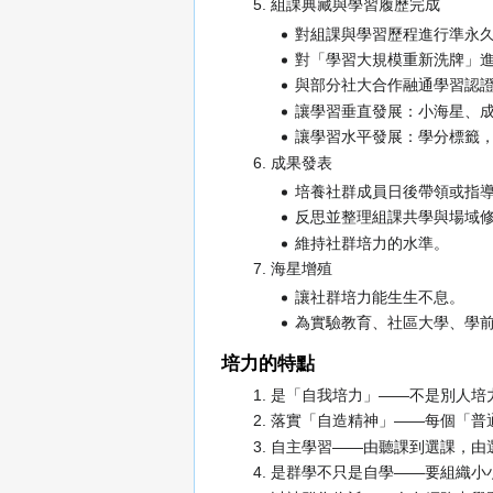
組課典藏與學習履歷完成
對組課與學習歷程進行準永久
對「學習大規模重新洗牌」
與部分社大合作融通學習認
讓學習垂直發展：小海星、成
讓學習水平發展：學分標籤
成果發表
培養社群成員日後帶領或指
反思並整理組課共學與場域
維持社群培力的水準。
海星增殖
讓社群培力能生生不息。
為實驗教育、社區大學、學
培力的特點
是「自我培力」——不是別人培
落實「自造精神」——每個「普
自主學習——由聽課到選課，由
是群學不只是自學——要組織小