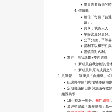
學員需要負擔的時
價值觀
相信「每個『普通
題」。
共享：我為人人，
剛好比最好更好。
公平分擔，平等書
營利不以機密性與
謹慎面對名利。
進行「自我診斷+雙向選擇」
新成員自我診斷其需
新成員和原有成員之
共識營——讓學員「自組織」並
組課共學簡則與場域修練簡
定期會議的日期與決議有效
組課共學
18小時為一學分。
每門組課，
參與並完成「海星增殖」為