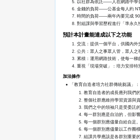
以社群為依託——人在網路中學
金錢的負荷——公基金每人約 NT4,0
時間的負荷——兩年內要完成 90
對組課與學習歷程進行「準永久
預計本計畫能達成以下之功能
交流：提供一個平台，供國內外
公共：眾人之事眾人管，眾人之
累積：運用網路技術，使每一梯
重視「現場突破」：培力安排特
加法操作
「教育自造者培力社群傳統芻議」：
教育自造者的成長應列我們
整個社群應維持學習資源與
我們之中的領袖只是受委託
每一群別應是自治的，但影
每一個群別應儘量自給自足
每一個群別應儘量以工作圈
組課共學應該是各群別重要