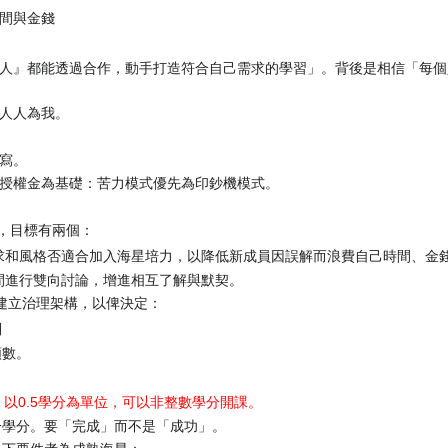
間與金錢
人』都能透過合作，動手打造符合自己需求的學習」。背後是相信「每個
人人為我。
寫。
授權金為基礎：苦力模式優先為印鈔機模式。
，目標有兩個：
求和風格否適合加入海星培力，以降低新成員因誤解而浪費自己時間、金
間進行雙向討論，增進相互了解與默契。
建立治理架構，以俾決定：
則
額數。
以0.5學分為單位，可以非整數學分開課。
一學分。要「完成」而不是「成功」。