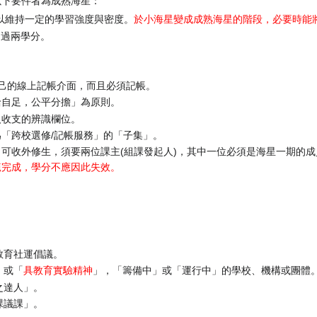
以下要件者為成熟海星：
，以維持一定的學習強度與密度。
於小海星變成成熟海星的階段，必要時能
超過兩學分。
成自己的線上記帳介面，而且必須記帳。
給自足，公平分擔」為原則。
人收支的辨識欄位。
「跨校選修/記帳服務」的「子集」。
可收外修生，須要兩位課主(組課發起人)，其中一位必須是海星一期的成
範完成，學分不應因此失效。
教育社運倡議。
」或「
具教育實驗精神
」，「籌備中」或「運行中」的學校、機構或團體
之達人」。
課議課」。