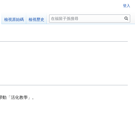
登入
搜
檢視原始碼
檢視歷史
尋
。
帶動「活化教學」。