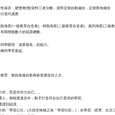
性保存：硬體/軟體/資料三者分離，資料定期自動備份，定期異地備份
進行當代適應
證
熟海星(一級教育自造者)、精熟海星(二級教育自造者)、裁判海星(三級教
，初期標籤數小於組課總數。
導同學辦理「成果發表」的能力。
修練的學習進益。
前教育、教師進修的新典範發展提供人才。
力你，而是你培力自己。。
通人」都能透過合作，動手打造符合自己需求的學習。
選課到組課。
小的「學習公社」(大陸安格稱之為「學習社區」)，在學習、經濟、生活