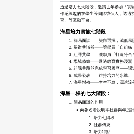
透過培力七大階段，邀請去年參加「實
作感興趣的在學生等團隊或個人，透過
育」等互動平台。
海星培力實施七階段
簡易面談——雙向選擇，減低風
舉辦共識營——讓學員「自組織
組課共學——讓學員「打造符合
場域修練——透過教育實務浸潤
組課典藏並完成學習履歷——課
成果發表——維持培力的水準。
海星增殖——生生不息，源遠流
海星一梯的七大階段：
簡易面談的作用：
向報名者說明本社群與年度
培力七階段
社群傳統
培力特點