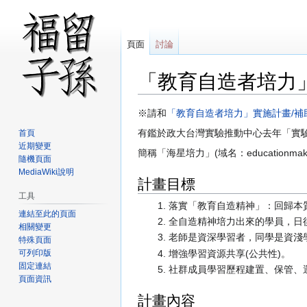
頁面
討論
「教育自造者培力
跳
跳
※請和
「教育自造者培力」實施計畫/補
至
至
有鑑於政大台灣實驗推動中心去年「實
首頁
導
搜
近期變更
簡稱「海星培力」(域名：educationmaker
覽
尋
隨機頁面
MediaWiki說明
計畫目標
工具
落實「教育自造精神」：回歸本
連結至此的頁面
全自造精神培力出來的學員，日
相關變更
老師是資深學習者，同學是資淺
特殊頁面
可列印版
增強學習資源共享(公共性)。
固定連結
社群成員學習歷程建置、保管、
頁面資訊
計畫內容