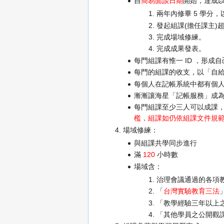
自
簡易面談日期
開始，達成
兩年內修畢 5 學分
發起組課(擔任課主)
完成場域修練。
完成成果發表。
每門組課有惟一 ID ，形
每門的組課的收支，以「自
每個人在記帳系統中都有個
漸漸讓海星「記帳服務」成為
每門組課至少三人可以成課，
檻，組課如仍依組課文件規
場域修練：
與組課共學同步進行
滿
120
小時數
場域含：
治理會議通過的各項
「
台灣實驗教育三法
「教學經驗三年以上
「其他學員之公開觀