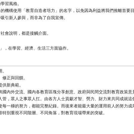
的學習風格。
界的機構使用「教育自造者培力」的名字，以免因為利益將我們推離首要
於吸引新人參與，而非為了自我宣傳。
對社會說明，都是接觸介面。
」，在學習、經濟、生活三方面協作。
用。
、修正與回饋。
提供新典範。
供國內外交流、國內各教育區塊分享創意、政府與民間交流對教育政策意
人管，眾人之事眾人扛。由各方人士貢獻才智、勞力、財力來共同成就這
使每一梯的努力，都能完整紀錄。而後來者能最大量的運用前人的努力成
排特別重視不同階層、不同角落，對教育現場帶來的突破。