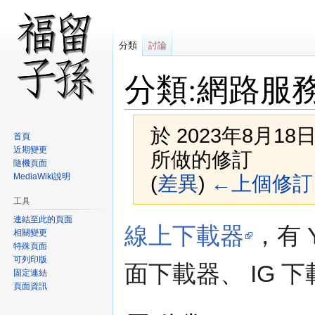
分類
討論
分類:網路服
於 2023年8月18日 
首頁
近期變更
所做的修訂
隨機頁面
MediaWiki說明
(
差異
)
←上個修訂
工具
連結至此的頁面
跳
跳
線上下載器
，有 Y
相關變更
至
至
特殊頁面
導
搜
可列印版
面下載器、 IG 下
覽
尋
固定連結
頁面資訊