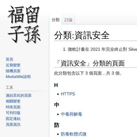
分類
討論
分類:資訊安全
跳
跳
微軟計畫在 2021 年完全終止對 Silver
至
至
首頁
「資訊安全」分類的頁面
導
搜
近期變更
覽
尋
隨機頁面
此分類包含以下 3 個頁面，共 3 個。
MediaWiki說明
H
工具
HTTPS
連結至此的頁面
相關變更
中
特殊頁面
可列印版
中毒與解毒
固定連結
頁面資訊
防
防毒軟體式微