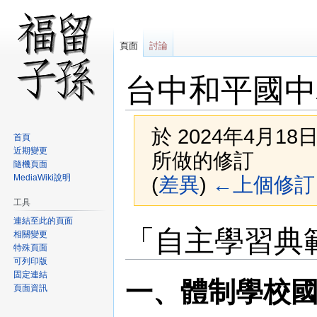
頁面
討論
台中和平國中
於 2024年4月18日 
首頁
近期變更
所做的修訂
隨機頁面
MediaWiki說明
(
差異
)
←上個修訂
工具
連結至此的頁面
跳
跳
「自主學習典
相關變更
至
至
特殊頁面
導
搜
可列印版
覽
尋
固定連結
一、體制學校國
頁面資訊