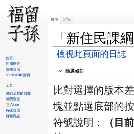
頁面
討論
「新住民課綱
檢視此頁面的日誌
首頁
近期變更
跳
跳
隨機頁面
篩選修訂
至
至
MediaWiki說明
導
搜
工具
覽
尋
比對選擇的版本
連結至此的頁面
相關變更
塊並點選底部的
Atom
特殊頁面
頁面資訊
符號說明：
（目