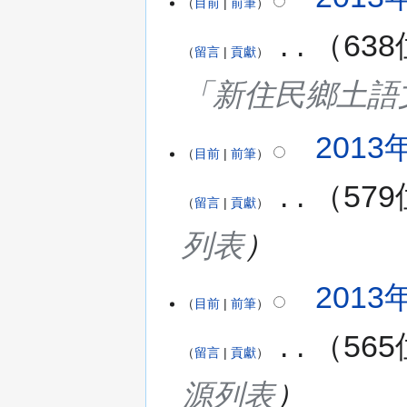
目前
前筆
‎
63
留言
貢獻
「新住民鄉土語
2013年
目前
前筆
‎
57
留言
貢獻
列表
2013年
目前
前筆
‎
56
留言
貢獻
源列表