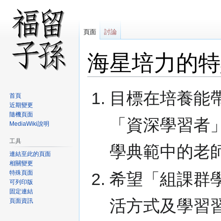
頁面
討論
海星培力的特
跳
跳
目標在培養能
首頁
至
至
近期變更
導
搜
隨機頁面
「資深學習者」
覽
尋
MediaWiki說明
工具
學典範中的老師
連結至此的頁面
相關變更
特殊頁面
希望「組課群
可列印版
固定連結
活方式及學習
頁面資訊