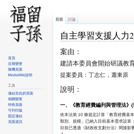
頁面
討論
自主學習支援人力20
跳
跳
案由：
至
至
首頁
導
搜
建請本委員會開始研議教
近期變更
覽
尋
隨機頁面
提案委員：丁志仁，蕭東原
MediaWiki說明
工具
說明：
連結至此的頁面
相關變更
一、《教育經費編列與管理法》(
特殊頁面
可列印版
依本法第 10 條規定計算「教育經費基
固定連結
類別、規模」已納入目前基本需求設算
頁面資訊
目前已透過《財政收支劃分法》間接影