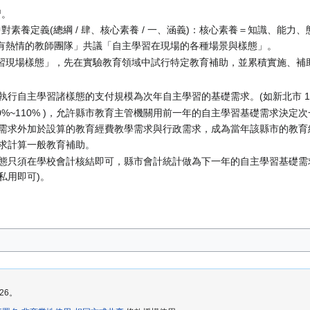
習。
素養定義(總綱 / 肆、核心素養 / 一、涵義)：核心素養＝知識、能
有熱情的教師團隊」共議「自主學習在現場的各種場景與樣態」。
習現場樣態」，先在實驗教育領域中試行特定教育補助，並累積實施、補
行自主學習諸樣態的支付規模為次年自主學習的基礎需求。(如新北市 1 
00%~110% )，允許縣市教育主管機關用前一年的自主學習基礎需求決定次
需求外加於設算的教育經費教學需求與行政需求，成為當年該縣市的教育
求計算一般教育補助。
態只須在學校會計核結即可，縣市會計統計做為下一年的自主學習基礎需求
私用即可)。
26。