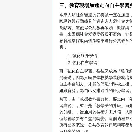
三、教育現場加速走向自主學習
本來人類社會變遷的節奏就一直在加速
際網路與行動載具普遍進入人類社會之
為顯著。這使得公共教再依賴「調課綱 /
書」來因應社會變遷變得緩不濟急，於
教育經常採取兩個策略來進行公共教育
應：
強化終身學習。
強化自主學習。
而「強化自主學習」往往又成為「強化
的基礎，因為人民在學校就學階段就培
自主學習能力，才能他們離開學校之後
組織資源，為自己安排適性的終身學習
然而，由「教授教科書典範」要走向「
習典範」，並不是「教學法的升級」而
的升級」，從通用的技術與工具箱、人
值觀都須要有全盤的轉變。這個過程並
所有國家來說：公共教育的典範轉移都
而且辛苦的工作。