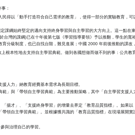
件事：
人民得以「動手打造符合自己需求的教育」，使得一部分的實驗教育，可
定課綱始終堅定的邁向支持終身學習與自主學習的大方向上。這一點在東亞 
等於台灣的課綱)已在十年後第七版《學習指導要領》予以推翻，學生的寬
育分級制度，也已自找台階，難見進展；中國 2000 年前後推動的課
政上根本性地去支持自主學習典範。做到各國想做而做不到的事：公共教
支援人力」納教育經費基本需求為長期目標。
典範」與「帶領自主學習典範」為主要推動策略，其中「自主學習支援人
、「揚才」、「支援終身學習」的增量去界定「教育品質指標」。如果以
「帶領自主學習典範」。並根據獲共識的「教育品質指標」在現場展開實
者參與治理自己的學習。