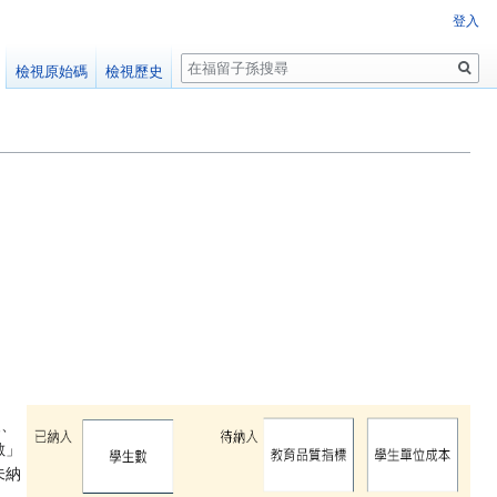
登入
搜
檢視原始碼
檢視歷史
尋
級、
數」
未納