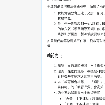
幸運的是台灣在這個過程中，做對了兩
實施實驗教育三法，允許一部分
實屬罕見。
從九年一貫課程到一○八課程，國
的第六版《學習指導要領》(約
塔投影所覆蓋；新加坡說要結束教
如果我們能再做對第三件事：從教育財
量。
辦法：
確認：在適當時機將「自主學習
確認：先走向混搭「教授教科書
育經費基本需求之比重再漸增。
以「教育機會均等」、「適性」
書典範」的「教育品質」會高於
強化連結課綱與自主學習典範：
「自發」主要連結：讓學習
「互動」主要連結：群學。