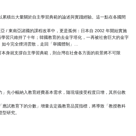
以累積出大量關於自主學習典範的論述與實踐經驗。這一點在各國間
/ 東南亞諸國的課程改革中，更是孤例：日本自 2002 年開始實施
裕學習只維持了十年；韓國教育的去金字塔化，一再被社會巨大的金字
改，如今完全煙消雲散，走回「舉國體制」…
育本身就支撐自主學習典範，則台灣在社會各方面的前景將不可限
力」先小幅納入教育經費基本需求，隨現場接受程度日增，其所佔教
「應試教育下的分數」增量去定義教育品質指標，將導致「教授教科
證型研究。