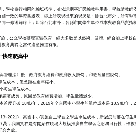
綱，學校奉行相同的編班標準，並依課綱審訂民編教科用書，學校請教師
全國一致的年資薪級表，綜上所表現出來的現況是：除台北市外，所有縣
在同一條迴歸線上；即除台北市外，各縣市間學生單位成本與教育品質指
公布實施，公立學校辦理實驗教育，絕大多數是以藝術、健體、綜合加上學校
對教育典範之當代適應推進有限。
正快速爬高中
列與管理法》後，政府教育經費和政府收入掛勾，和教育量體脫勾。
單位成本，但差距在逐年縮小。
中小每生單位成本。
年顯著成長，原因是教育經費增加、學生量體減少。
首度升破 18萬/年，2019年全台國中小學生的單位成本是 18.9萬/年，2
013~2021)，高國中小實施自主學習之學生單位成本，新冠疫前落在每生
 20 萬，我國實在是有開始在現場大規模推廣自主學習之財務可行性，惟教
配合之處。