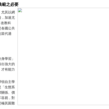
典範之必要
，尤其以網
後，加速尤
 改教科
是各國公共
的當代適
終身學習」
養出強大的
，才有能力
。
帶領自主學
是「生態系
際關係、價
不容易，對
是極其困難