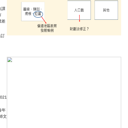
依課
市
標差
自訂
021
每年
師文