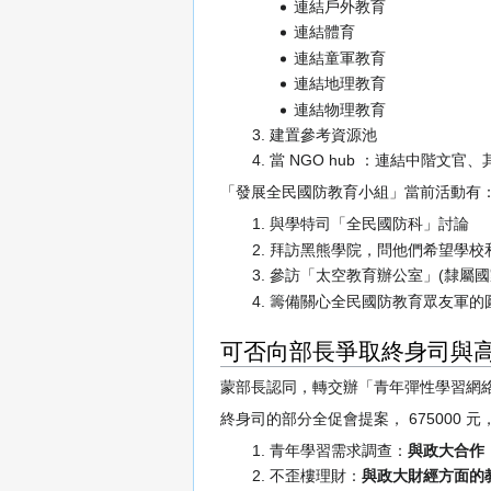
連結戶外教育
連結體育
連結童軍教育
連結地理教育
連結物理教育
建置參考資源池
當 NGO hub ：連結中階文官
「發展全民國防教育小組」當前活動有
與學特司「全民國防科」討論
拜訪黑熊學院，問他們希望學校
參訪「太空教育辦公室」(隸屬國
籌備關心全民國防教育眾友軍的
可否向部長爭取終身司與
蒙部長認同，轉交辦「青年彈性學習網
終身司的部分全促會提案， 675000 
青年學習需求調查：
與政大合作
不歪樓理財：
與政大財經方面的