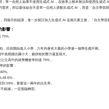
，單一自然人如果不使用生成式 AI ，在效率上根本無法和使用生成式 A
需求，所以最佳組合不是單一自然人搭配生成式 AI ，而是「自主學習群
0」四個月的組課，進一步探討加入生成式 AI 這個元素之後，「自主學
的影響：
 75%。
潮)，目前開始進入小學，六年內會有大量的小學連一個學生都不剩。
，國中規模雖比國小大，裁併校的壓力還是很大。
使公立高中的就學機會率到達 79% 。
率的影響：
40%。
,48.6%…
，甚至到 59%，要看這一兩年的出生率。
若不縮減，一定面臨轉型。