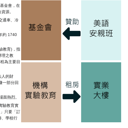
育基金會，在
力資源。
學交通車、冷
 1740
驗教育)，指
辦理之教
課程為主要目
法人的財
賺一部分回
，場面熱烈。
實驗教育實
。」只要「訂
師、學校行