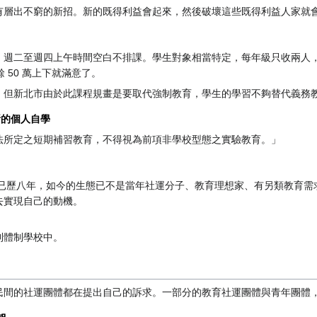
有層出不窮的新招。新的既得利益會起來，然後破壞這些既得利益人家就
週二至週四上午時間空白不排課。學生對象相當特定，每年級只收兩人，共
餘 50 萬上下就滿意了。
，但新北市由於此課程規畫是要取代強制教育，學生的學習不夠替代義務
所的個人自學
法所定之短期補習教育，不得視為前項非學校型態之實驗教育。」
法通過施行，已歷八年，如今的生態已不是當年社運分子、教育理想家、有另類
去實現自己的動機。
到體制學校中。
民間的社運團體都在提出自己的訴求。一部分的教育社運團體與青年團體