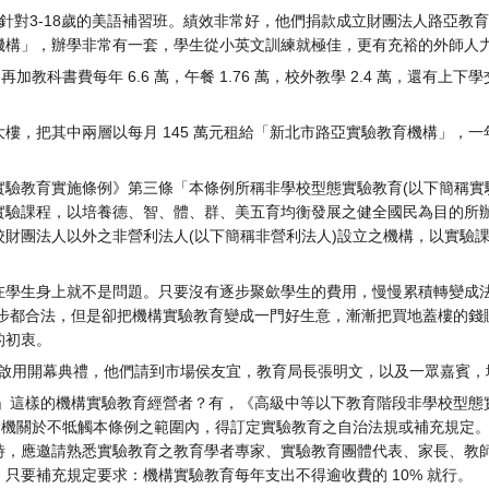
針對3-18歲的美語補習班。績效非常好，他們捐款成立財團法人路亞教
機構」，辦學非常有一套，學生從小英文訓練就極佳，更有充裕的外師人
加教科書費每年 6.6 萬，午餐 1.76 萬，校外教學 2.4 萬，還有上下
，把其中兩層以每月 145 萬元租給「新北市路亞實驗教育機構」，一年約
驗教育實施條例》第三條「本條例所稱非學校型態實驗教育(以下簡稱實
實驗課程，以培養德、智、體、群、美五育均衡發展之健全國民為目的所
財團法人以外之非營利法人(以下簡稱非營利法人)設立之機構，以實驗
在學生身上就不是問題。只要沒有逐步聚歛學生的費用，慢慢累積轉變成
一步都合法，但是卻把機構實驗教育變成一門好生意，漸漸把買地蓋樓的錢
的初衷。
emy 新校舍啟用開幕典禮，他們請到市場侯友宜，教育局長張明文，以及一眾嘉賓
亞」這樣的機構實驗教育經營者？有，《高級中等以下教育階段非學校型態
管機關於不牴觸本條例之範圍內，得訂定實驗教育之自治法規或補充規定
時，應邀請熟悉實驗教育之教育學者專家、實驗教育團體代表、家長、教
只要補充規定要求：機構實驗教育每年支出不得逾收費的 10% 就行。