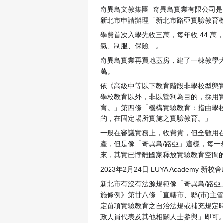
奇異鳥文教集團_奇異鳥實業有限公司是
新北市申請辦理「新北市路亞實驗教育
學費首次入學先收三萬，每年收 44 萬，再
氣、制服、保險…。
奇異鳥實業再買地蓋房，建了一棟教學大樓
萬。
依《高級中等以下教育階段非學校型態實
學校教育以外，非以營利為目的，採用
育。」第四條「機構實驗教育：指由學校
的，在固定場所實施之實驗教育。」
一般在審議實務上，收費貴，但全數用
產，但是像「奇異鳥/路亞」這樣，每
來，其實已悖離國家釋放實驗教育空間
2023年2月24日 LUYA Acad
新北市有沒有法源規範像「奇異鳥/路
施條例》第廿八條「直轄市、縣(市)主
定前項實驗教育之自治法規或補充規定
政人員代表及其他相關人士參與」即可。