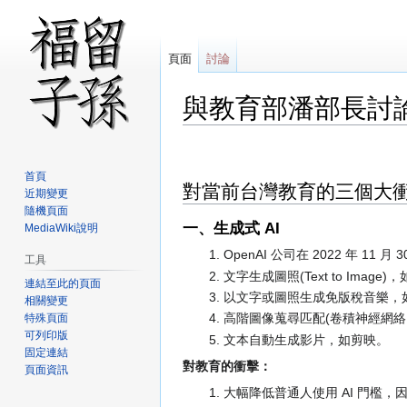
頁面
討論
與教育部潘部長討
跳
跳
至
至
首頁
對當前台灣教育的三個大
導
搜
近期變更
覽
尋
隨機頁面
一、生成式 AI
MediaWiki說明
OpenAI 公司在 2022 年 11 
工具
文字生成圖照(Text to Image)，如 St
連結至此的頁面
以文字或圖照生成免版稅音樂，如 M
相關變更
高階圖像蒐尋匹配(卷積神經網絡 CNN
特殊頁面
可列印版
文本自動生成影片，如剪映。
固定連結
對教育的衝擊：
頁面資訊
大幅降低普通人使用 AI 門檻