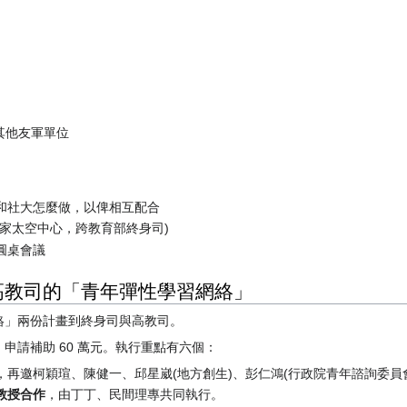
、其他友軍單位
：
和社大怎麼做，以俾相互配合
家太空中心，跨教育部終身司)
圓桌會議
高教司的「青年彈性學習網絡」
絡」兩份計畫到終身司與高教司。
元，申請補助 60 萬元。執行重點有六個：
，再邀柯穎瑄、陳健一、邱星崴(地方創生)、彭仁鴻(行政院青年諮詢委員
教授合作
，由丁丁、民間理專共同執行。