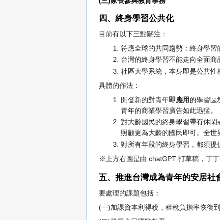
(三)家長參與教育事務
四、終身學習公共化
目前有以下三點關注：
符應全球的共同趨勢：終身學習
台灣的終身學習不能走向全面商
社區大學系統，本身即是公共性
具體的作法：
開發新的對青年
即應用
的學習區
青年的商業學習廣告如此迅猛。
對大齡國民的終身學習帶有休閑
照顧更為大齡的國民即可。全世
對所有年段的終身學習，都須提
※上方右圖是由 chatGPT 打草稿，
五、推進台灣成為青年的安居社
要處理的課題包括：
(一)加課資本利得稅，租稅負擔率恢復到 