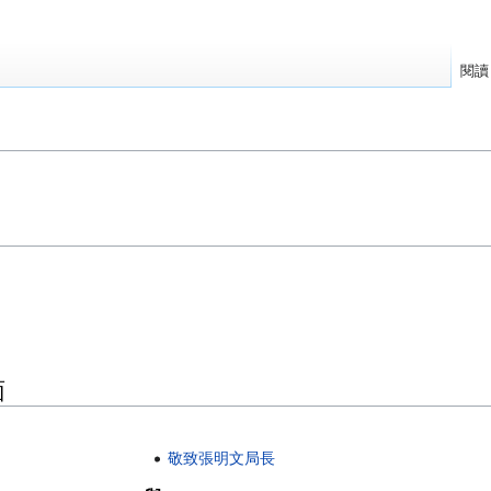
閱讀
面
敬致張明文局長