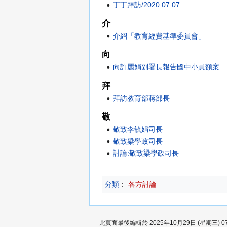
丁丁拜訪/2020.07.07
介
介紹「教育經費基準委員會」
向
向許麗娟副署長報告國中小員額案
拜
拜訪教育部蔣部長
敬
敬致李毓娟司長
敬致梁學政司長
討論:敬致梁學政司長
分類
：​
各方討論
此頁面最後編輯於 2025年10月29日 (星期三) 07