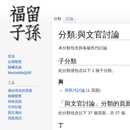
分類
討論
分類:與文官討論
跳
跳
本分類包含與各級民代討論
至
至
首頁
子分類
導
搜
近期變更
覽
尋
隨機頁面
此分類僅包含以下 1 個子分類。
MediaWiki說明
與
工具
►
與民代討論
‎
(1 頁面)
連結至此的頁面
相關變更
「與文官討論」分類的頁
特殊頁面
可列印版
固定連結
此分類包含以下 37 個頁面，共 37 個。
頁面資訊
丁