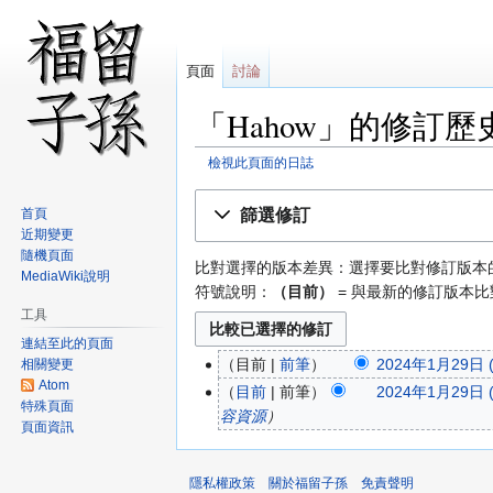
頁面
討論
「Hahow」的修訂歷
檢視此頁面的日誌
跳
跳
篩選修訂
首頁
至
至
近期變更
導
搜
隨機頁面
比對選擇的版本差異：選擇要比對修訂版本
覽
尋
MediaWiki說明
符號說明：
（目前）
= 與最新的修訂版本比
工具
連結至此的頁面
目前
前筆
2024年1月29日 (
相關變更
Atom
目前
前筆
2024年1月29日 (
特殊頁面
容資源
頁面資訊
隱私權政策
關於福留子孫
免責聲明